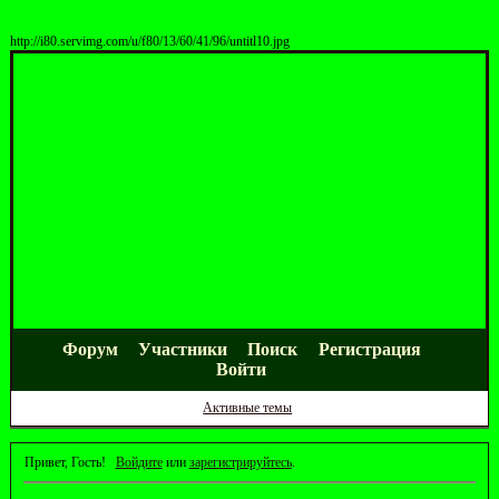
http://i80.servimg.com/u/f80/13/60/41/96/untitl10.jpg
Форум
Участники
Поиск
Регистрация
Войти
Активные темы
Привет, Гость!
Войдите
или
зарегистрируйтесь
.