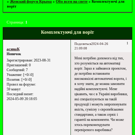
»
Женский форум Крыма
»
Обо всем на свете
»
Комплектуючі для
воріт
Страница:
1
Комплектуючі для воріт
1
Поделиться
2024-04-26
21:09:08
асинаК
Новичок
Мені потрібно допомога від тих,
Зарегистрирован
: 2023-08-31
хто розуміється на автоматиці
Приглашений:
0
воріт. Зараз я займаюся проектом,
Сообщений:
7
де потрібно встановити
Уважение:
[+0/-0]
високоякісні автоматичні ворота, і
Позитив:
[+0/-0]
я хочу знати, де можна замовити
Провел на форуме:
надійні комплектуючі. Мене
59 минут
цікавить, чи є в Україні виробники,
Последний визит:
2024-05-09 20:18:05
які спеціалізуються на такій
продукції і можуть запропонувати
якість, сумісну з європейськими
стандартами, а також сервіс і
гарантії на компоненти. Чи може
хтось порекомендувати
перевіреного виробника?