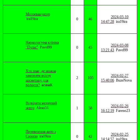
Мотоевакуатор
2024-03-10
ira19ira
0
46
14:47:28
ira19ira
Наркологічна клініка
2024-03-08
"Пульс"
Pavel99
0
45
13:21:43
Pavel99
Хто знає, де можна
замовити якісну
2024-02-27
2
105
косметику для
15:40:06
BuzeNova
волосся?
асинаК
Відвідати медичний
2024-02-26
центр
Alean51
1
58
16:12:19
Fareno23
Перевезення авто з
2024-02-25
Європи
ira19ira
0
42
14:14:57
ira19ira