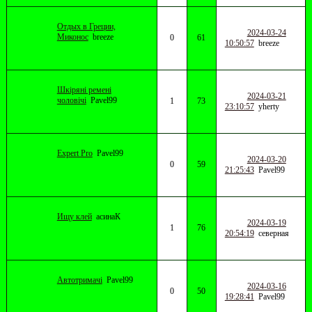
Отдых в Греции,
2024-03-24
Миконос
breeze
0
61
10:50:57
breeze
Шкіряні ремені
2024-03-21
чоловічі
Pavel99
1
73
23:10:57
yherty
Expert Pro
Pavel99
2024-03-20
0
59
21:25:43
Pavel99
Ищу клей
асинаК
2024-03-19
1
76
20:54:19
северная
Автотримачі
Pavel99
2024-03-16
0
50
19:28:41
Pavel99