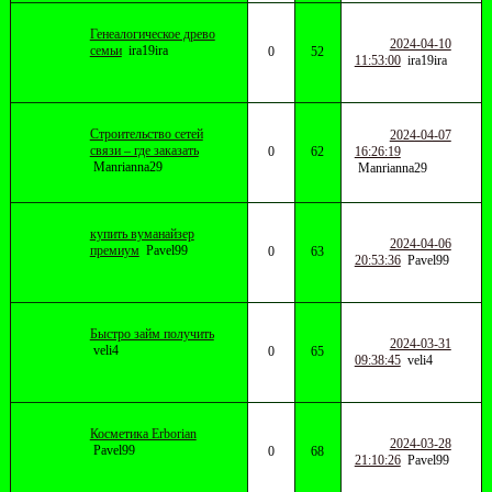
Генеалогическое древо
2024-04-10
семьи
ira19ira
0
52
11:53:00
ira19ira
Строительство сетей
2024-04-07
связи – где заказать
0
62
16:26:19
Manrianna29
Manrianna29
купить вуманайзер
2024-04-06
премиум
Pavel99
0
63
20:53:36
Pavel99
Быстро займ получить
2024-03-31
veli4
0
65
09:38:45
veli4
Косметика Erborian
2024-03-28
Pavel99
0
68
21:10:26
Pavel99