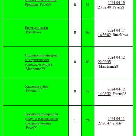
Areon Home Perfume
2024-04-19
Premium
Pavel99
0
51
23:52:40
Pavel99
Корм для котів
2024-04-17
BuzeNova
0
66
14:56:02
BuzeNova
Подключить интернет
2024-04-12
в Алуштинском
0
63
22:02:35
городском округе
Manrianna29
Manrianna29
Удаление зубов
2024-04-12
Fareno23
0
47
14:08:32
Fareno23
Техніка та товари для
дому на максимально
2024-04-11
1
75
лояльних умовах
22:28:47
yherty
Pavel99