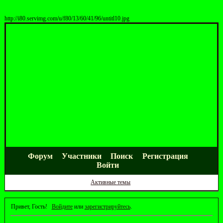
http://i80.servimg.com/u/f80/13/60/41/96/untitl10.jpg
Форум
Участники
Поиск
Регистрация
Войти
Активные темы
Привет, Гость!
Войдите
или
зарегистрируйтесь
.