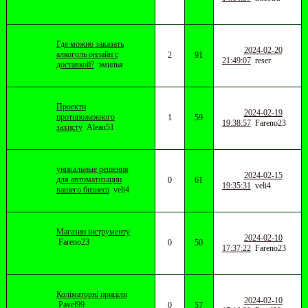
Где можно заказать
2024-02-20
алкоголь онлайн с
2
91
21:49:07
reser
доставкой?
эмилья
Проекти
2024-02-19
протипожежного
1
59
19:38:57
Fareno23
захисту
Alean51
уникальные решения
2024-02-15
для автоматизации
0
61
19:35:31
veli4
вашего бизнеса
veli4
Магазин інструменту
2024-02-10
Fareno23
0
50
17:37:22
Fareno23
Коліматорні приціли
2024-02-10
Pavel99
0
57