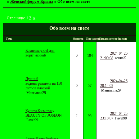
»
Женский форум Крыма
»
Обо всем на свете
Страница:
1
2
»
Обо всем на свете
Тема
Ответов
Просмотров
Последнее сообщение
Комплектуючі для
2024-04-26
воріт
асинаК
0
104
21:09:08
асинаК
Лучший
2024-04-26
водонагреватель на 150
0
57
20:14:02
литров плоский
Manrianna29
Manrianna29
Купити Косметику
2024-04-25
BEAUTY OF JOSEON
2
95
23:18:07
Pavel99
Pavel99