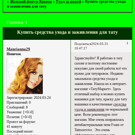
»
Женский форум Крыма
»
Уход за кожей
»
Купить средства ухода
и заживления для тату
Страница:
1
Купить средства ухода и заживления для тату
1
Поделиться
2024-03-31
10:47:17
Manrianna29
Новичок
Здравствуйте! Я работаю в тату
салоне и поэтому постоянно
покупаю для своей работы всё что
нужно для татуировок. Недавно
заказывала средства ухода и
заживления. Нашла их в интернет-
магазине «ТатуМаркет». Здесь
отличный выбор и можно купить
Зарегистрирован
: 2024-03-24
машинки для тату, краску для тату
Приглашений:
0
машинки и качественные
средства
Сообщений:
8
ухода и заживления
по нормальной
Уважение:
[+0/-0]
цене. Всем рекомендую этот
Позитив:
[+0/-0]
магазин. Мне очень понравилась
Провел на форуме:
антибактериальная пена Foam от
41 минуту
Tattoorevive. Это очень
Последний визит:
эффективное средство для