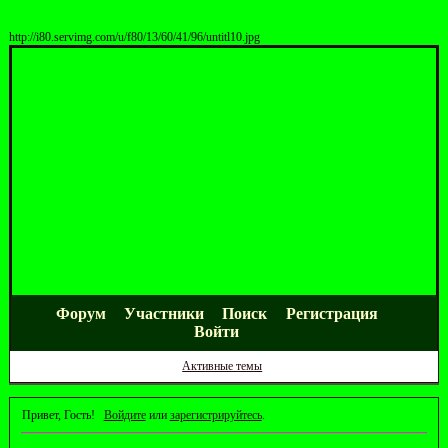
http://i80.servimg.com/u/f80/13/60/41/96/untitl10.jpg
Форум
Участники
Поиск
Регистрация
Войти
Активные темы
Привет, Гость!
Войдите
или
зарегистрируйтесь
.