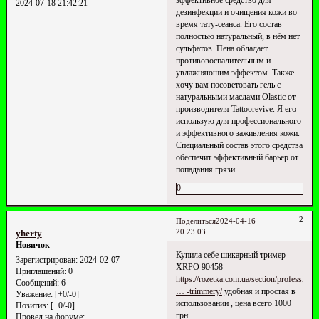
2024-07-18 21:42:21
дезинфекции и очищения кожи во
время тату-сеанса. Его состав
полностью натуральный, в нём нет
сульфатов. Пена обладает
противовоспалительным и
увлажняющим эффектом. Также
хочу вам посоветовать гель с
натуральными маслами Olastic от
производителя Tattoorevive. Я его
использую для профессионального
и эффективного заживления кожи.
Специальный состав этого средства
обеспечит эффективный барьер от
попадания грязи.
0
2
Поделиться
2024-04-16
20:23:03
yherty
Новичок
Купила себе шикарный тример
Зарегистрирован
: 2024-02-07
XRPO 90458
Приглашений:
0
https://rozetka.com.ua/section/professi
Сообщений:
6
… -trimmery/
удобная и простая в
Уважение:
[+0/-0]
использовании , цена всего 1000
Позитив:
[+0/-0]
грн
Провел на форуме: