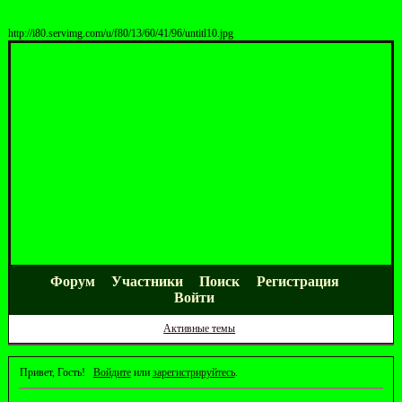
http://i80.servimg.com/u/f80/13/60/41/96/untitl10.jpg
Форум
Участники
Поиск
Регистрация
Войти
Активные темы
Привет, Гость!
Войдите
или
зарегистрируйтесь
.