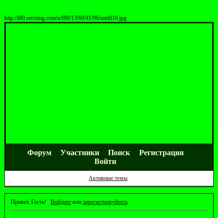
http://i80.servimg.com/u/f80/13/60/41/96/untitl10.jpg
Форум
Участники
Поиск
Регистрация
Войти
Активные темы
Привет, Гость!
Войдите
или
зарегистрируйтесь
.