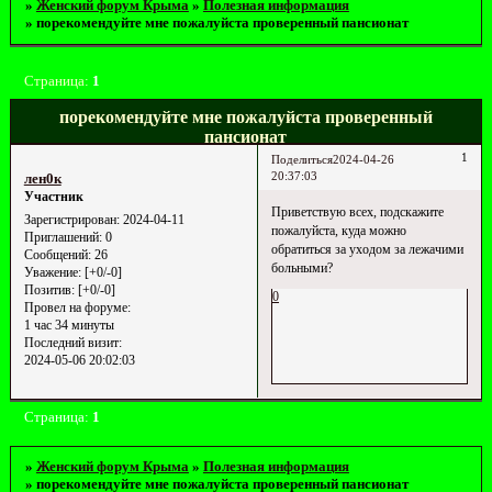
»
Женский форум Крыма
»
Полезная информация
»
порекомендуйте мне пожалуйста проверенный пансионат
Страница:
1
порекомендуйте мне пожалуйста проверенный
пансионат
1
Поделиться
2024-04-26
20:37:03
лен0к
Участник
Приветствую всех, подскажите
Зарегистрирован
: 2024-04-11
пожалуйста, куда можно
Приглашений:
0
обратиться за уходом за лежачими
Сообщений:
26
больными?
Уважение:
[+0/-0]
Позитив:
[+0/-0]
0
Провел на форуме:
1 час 34 минуты
Последний визит:
2024-05-06 20:02:03
Страница:
1
»
Женский форум Крыма
»
Полезная информация
»
порекомендуйте мне пожалуйста проверенный пансионат