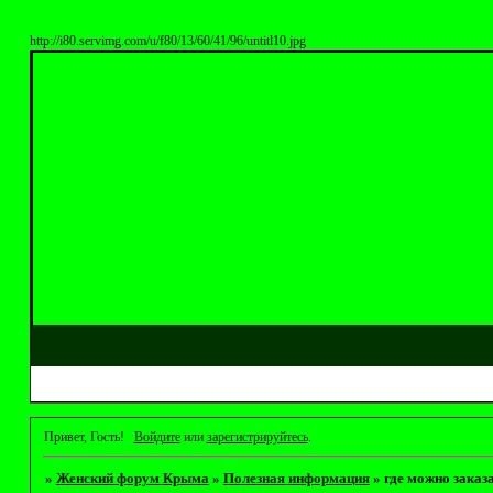
http://i80.servimg.com/u/f80/13/60/41/96/untitl10.jpg
Привет, Гость!
Войдите
или
зарегистрируйтесь
.
»
Женский форум Крыма
»
Полезная информация
»
где можно заказ