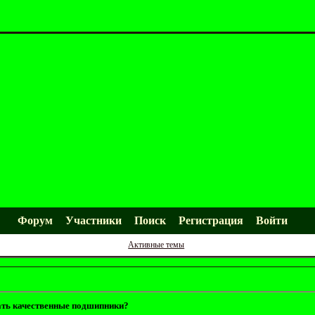
Форум
Участники
Поиск
Регистрация
Войти
Активные темы
ать качественные подшипники?