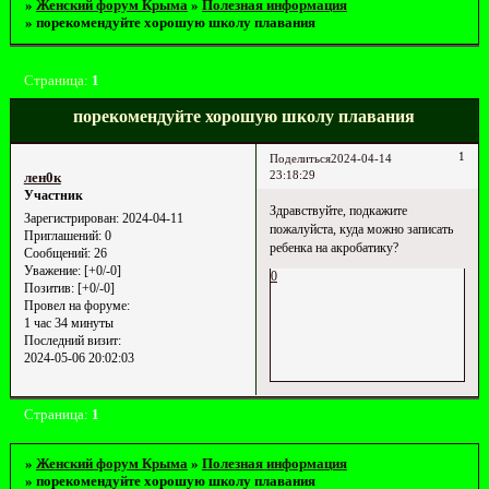
»
Женский форум Крыма
»
Полезная информация
»
порекомендуйте хорошую школу плавания
Страница:
1
порекомендуйте хорошую школу плавания
1
Поделиться
2024-04-14
23:18:29
лен0к
Участник
Здравствуйте, подкажите
Зарегистрирован
: 2024-04-11
пожалуйста, куда можно записать
Приглашений:
0
ребенка на акробатику?
Сообщений:
26
Уважение:
[+0/-0]
0
Позитив:
[+0/-0]
Провел на форуме:
1 час 34 минуты
Последний визит:
2024-05-06 20:02:03
Страница:
1
»
Женский форум Крыма
»
Полезная информация
»
порекомендуйте хорошую школу плавания