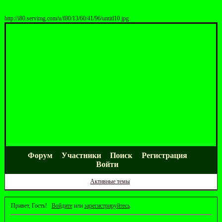
http://i80.servimg.com/u/f80/13/60/41/96/untitl10.jpg
Форум
Участники
Поиск
Регистрация
Войти
Активные темы
Привет, Гость!
Войдите
или
зарегистрируйтесь
.