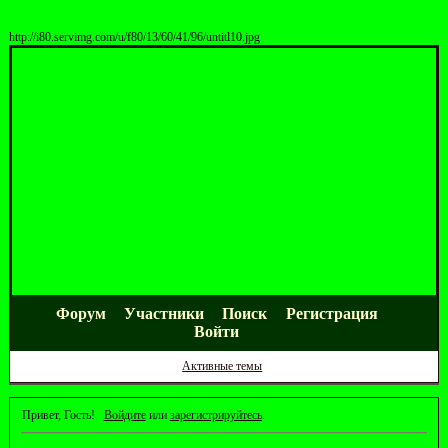
http://i80.servimg.com/u/f80/13/60/41/96/untitl10.jpg
Форум
Участники
Поиск
Регистрация
Войти
Активные темы
Привет, Гость!
Войдите
или
зарегистрируйтесь
.