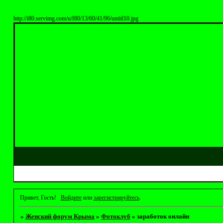
http://i80.servimg.com/u/f80/13/60/41/96/untitl10.jpg
Привет, Гость!
Войдите
или
зарегистрируйтесь
.
»
Женский форум Крыма
»
Фотоклуб
»
заработок онлайн