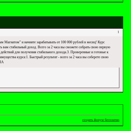
1
ым Магнатом” и начните зарабатывать от 100 000 рублей в месяц! Курс
ь вам стабильный доход. Всего за 2 часа вы сможете собрать свою первую
 действий для получения стабильного дохода.3. Проверенные и готовые к
щества курса:1. Быстрый результат - всего за 2 часа вы соберете свою
hIA
создать форум бесплатно