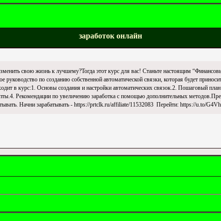
заработок онлайн
 изменить свою жизнь к лучшему?Тогда этот курс для вас! Станьте настоящим “Финансов
ое руководство по созданию собственной автоматической связки, которая будет приносит
входит в курс:1. Основы создания и настройки автоматических связок.2. Пошаговый план
ты.4. Рекомендации по увеличению заработка с помощью дополнительных методов.Преиму
вать. Начни зарабатывать - https://prtclk.ru/affiliate/11532083 Перейти: https://u.to/G4V