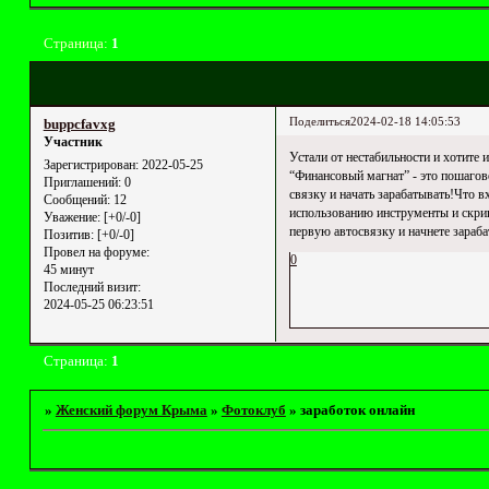
Страница:
1
Поделиться
2024-02-18 14:05:53
buppcfavxg
Участник
Устали от нестабильности и хотите
Зарегистрирован
: 2022-05-25
“Финансовый магнат” - это пошагов
Приглашений:
0
связку и начать зарабатывать!Что 
Сообщений:
12
использованию инструменты и скрип
Уважение:
[+0/-0]
первую автосвязку и начнете зарабаты
Позитив:
[+0/-0]
Провел на форуме:
0
45 минут
Последний визит:
2024-05-25 06:23:51
Страница:
1
»
Женский форум Крыма
»
Фотоклуб
»
заработок онлайн