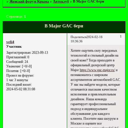
»
Женский форум Крыма
»
Автоклуб
»
В Major GAC бери
Страница:
1
В Major GAC бери
1
Поделиться
2024-02-16
10:36:36
veli4
Участник
Хотите ощутить силу передовых
Зарегистрирован
: 2023-09-13
технологий и стильный дизайн на
Приглашений:
0
своей коже? Тогда приходите в
Сообщений:
24
официальный дилерский центр
Уважение:
[+0/-0]
Major
https://www.gac-major.ru/
и
Позитив:
[+0/-0]
познакомьтесь с широким
Провел на форуме:
ассортиментом автомобилей GAC.
1 час 3 минуты
У нас вы найдете модели, которые
Последний визит:
2024-05-02 08:31:08
отличаются высоким качеством
исполнения и привлекательным
дизайном. Наша команда
гарантирует профессиональный
подход и индивидуальное
обслуживание для каждого
клиента. Посетите наш шоурум в
Москве и оцените все