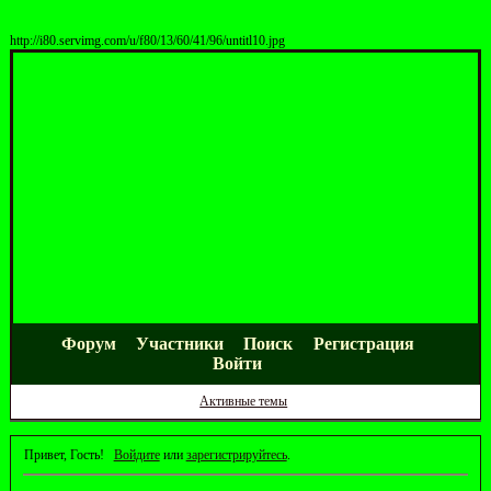
http://i80.servimg.com/u/f80/13/60/41/96/untitl10.jpg
Форум
Участники
Поиск
Регистрация
Войти
Активные темы
Привет, Гость!
Войдите
или
зарегистрируйтесь
.