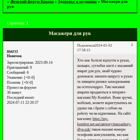
»
Женский форум Крыма
»
Здоровье и медицина
»
Масажери для
рук
Страница:
1
Масажери для рук
1
Поделиться
2024-01-02
17:58:15
maryt
Новичок
Хто має болісні відчуття в руках,
Зарегистрирован
: 2023-09-14
пальцях, суглобах кисті є масажний
Приглашений:
0
апарат для рук, який чудово
Сообщений:
6
допомагає знизити напругу в руках
Уважение:
[+0/-0]
та знищити ризики захворювання
Позитив:
[+0/-0]
на остеохондроз. Такі масажні
Провел на форуме:
апарати продаються в інтернет-
30 минут
магазині My Komfort. Вони зручні,
Последний визит:
2024-07-11 22:20:37
мобільні, можете користуватись як
удома так і брати з собою на
роботу чи на відпочинок. На сайті
магазину
https://my-
komfort.net.ua/category/massazhery-
dlya-ruk/
також вказані номери
телефонів консультантів, які вам
більш детально розкажуть за цей