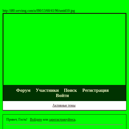
http://i80.servimg.com/u/f80/13/60/41/96/untitl10.jpg
Форум
Участники
Поиск
Регистрация
Войти
Активные темы
Привет, Гость!
Войдите
или
зарегистрируйтесь
.