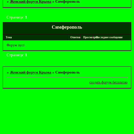
»
Женский форум Крыма
»
Симферополь
Страница:
1
Симферополь
Тема
Ответов
Просмотров
Последнее сообщение
Форум пуст.
Страница:
1
»
Женский форум Крыма
»
Симферополь
создать форум бесплатно