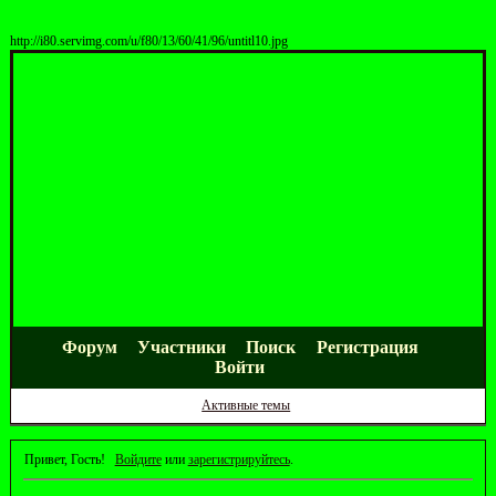
http://i80.servimg.com/u/f80/13/60/41/96/untitl10.jpg
Форум
Участники
Поиск
Регистрация
Войти
Активные темы
Привет, Гость!
Войдите
или
зарегистрируйтесь
.