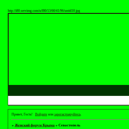
http://i80.servimg.com/u/f80/13/60/41/96/untitl10.jpg
Привет, Гость!
Войдите
или
зарегистрируйтесь
.
»
Женский форум Крыма
»
Севастополь