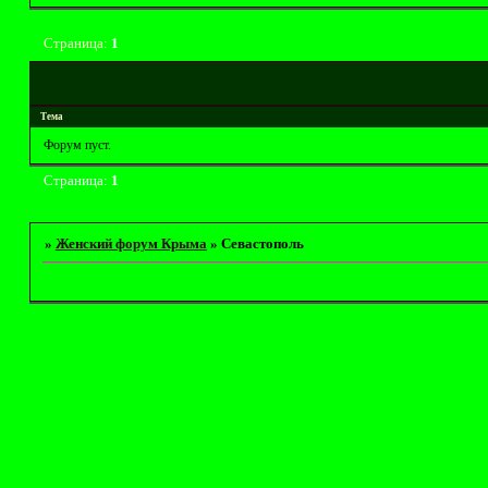
Страница:
1
Тема
Форум пуст.
Страница:
1
»
Женский форум Крыма
»
Севастополь