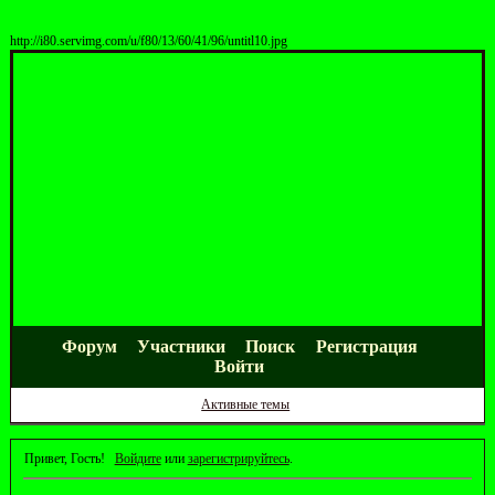
http://i80.servimg.com/u/f80/13/60/41/96/untitl10.jpg
Форум
Участники
Поиск
Регистрация
Войти
Активные темы
Привет, Гость!
Войдите
или
зарегистрируйтесь
.