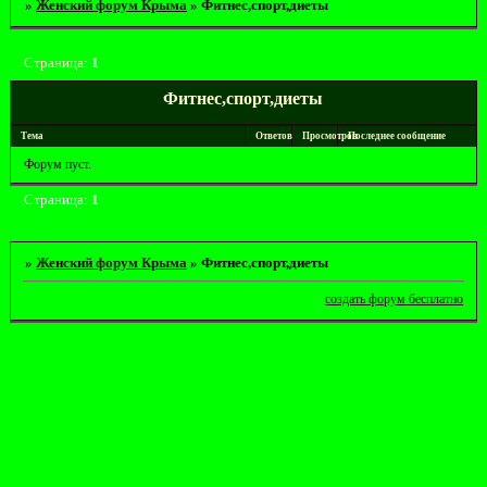
»
Женский форум Крыма
»
Фитнес,спорт,диеты
Страница:
1
Фитнес,спорт,диеты
Тема
Ответов
Просмотров
Последнее сообщение
Форум пуст.
Страница:
1
»
Женский форум Крыма
»
Фитнес,спорт,диеты
создать форум бесплатно