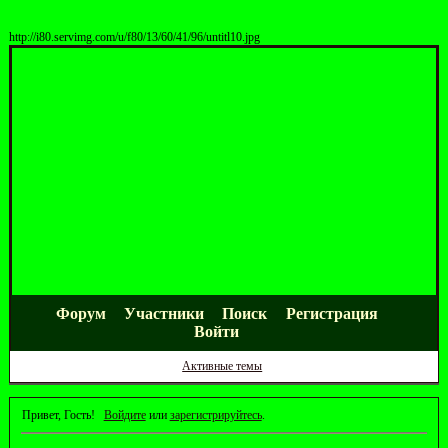
http://i80.servimg.com/u/f80/13/60/41/96/untitl10.jpg
Форум
Участники
Поиск
Регистрация
Войти
Активные темы
Привет, Гость!
Войдите
или
зарегистрируйтесь
.