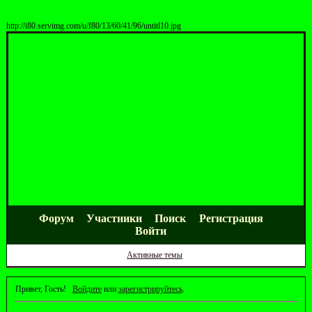
http://i80.servimg.com/u/f80/13/60/41/96/untitl10.jpg
Форум
Участники
Поиск
Регистрация
Войти
Активные темы
Привет, Гость!
Войдите
или
зарегистрируйтесь
.