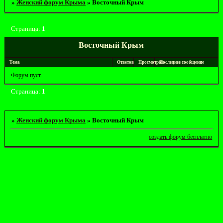
»
Женский форум Крыма
»
Восточный Крым
Страница:
1
Восточный Крым
Тема
Ответов
Просмотров
Последнее сообщение
Форум пуст.
Страница:
1
»
Женский форум Крыма
»
Восточный Крым
создать форум бесплатно