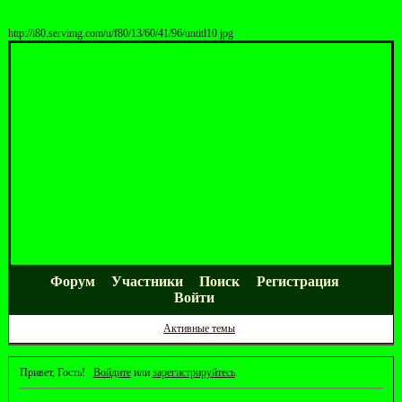
http://i80.servimg.com/u/f80/13/60/41/96/untitl10.jpg
Форум
Участники
Поиск
Регистрация
Войти
Активные темы
Привет, Гость!
Войдите
или
зарегистрируйтесь
.