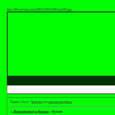
http://i80.servimg.com/u/f80/13/60/41/96/untitl10.jpg
Привет, Гость!
Войдите
или
зарегистрируйтесь
.
»
Женский форум Крыма
»
Куплю