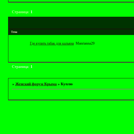
Страница:
1
Тема
Где купить табак для кальяна
Manrianna29
Страница:
1
»
Женский форум Крыма
»
Куплю