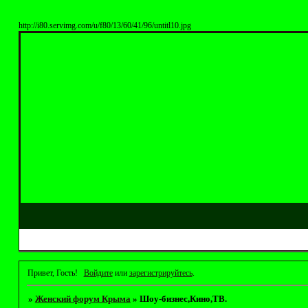
http://i80.servimg.com/u/f80/13/60/41/96/untitl10.jpg
Привет, Гость!
Войдите
или
зарегистрируйтесь
.
»
Женский форум Крыма
»
Шоу-бизнес,Кино,ТВ.