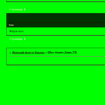
Страница:
1
Тема
Форум пуст.
Страница:
1
»
Женский форум Крыма
»
Шоу-бизнес,Кино,ТВ.