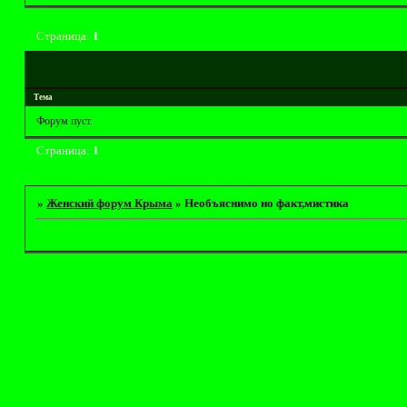
Страница:
1
Тема
Форум пуст.
Страница:
1
»
Женский форум Крыма
»
Необъяснимо но факт,мистика