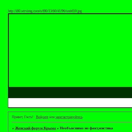
http://i80.servimg.com/u/f80/13/60/41/96/untitl10.jpg
Привет, Гость!
Войдите
или
зарегистрируйтесь
.
»
Женский форум Крыма
»
Необъяснимо но факт,мистика