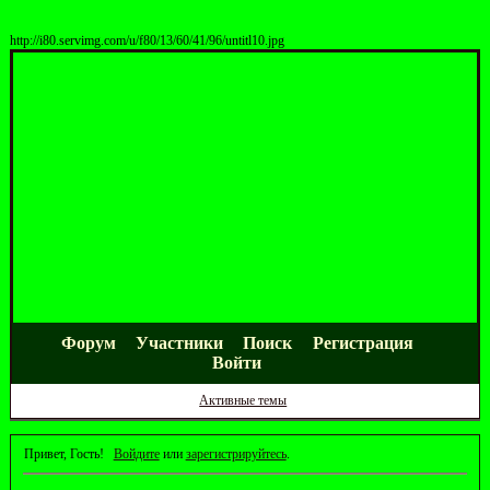
http://i80.servimg.com/u/f80/13/60/41/96/untitl10.jpg
Форум
Участники
Поиск
Регистрация
Войти
Активные темы
Привет, Гость!
Войдите
или
зарегистрируйтесь
.