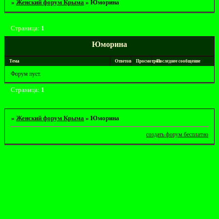
»
Женский форум Крыма
»
Юморина
Страница:
1
Юморина
Тема
Ответов
Просмотров
Последнее сообщение
Форум пуст.
Страница:
1
»
Женский форум Крыма
»
Юморина
создать форум бесплатно