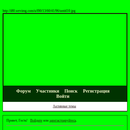
http://i80.servimg.com/u/f80/13/60/41/96/untitl10.jpg
Форум
Участники
Поиск
Регистрация
Войти
Активные темы
Привет, Гость!
Войдите
или
зарегистрируйтесь
.