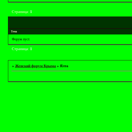
Страница:
1
Тема
Форум пуст.
Страница:
1
»
Женский форум Крыма
»
Ялта