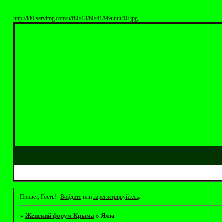
http://i80.servimg.com/u/f80/13/60/41/96/untitl10.jpg
Привет, Гость!
Войдите
или
зарегистрируйтесь
.
»
Женский форум Крыма
»
Ялта