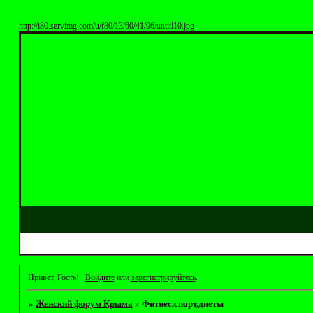
http://i80.servimg.com/u/f80/13/60/41/96/untitl10.jpg
Привет, Гость!
Войдите
или
зарегистрируйтесь
.
»
Женский форум Крыма
»
Фитнес,спорт,диеты