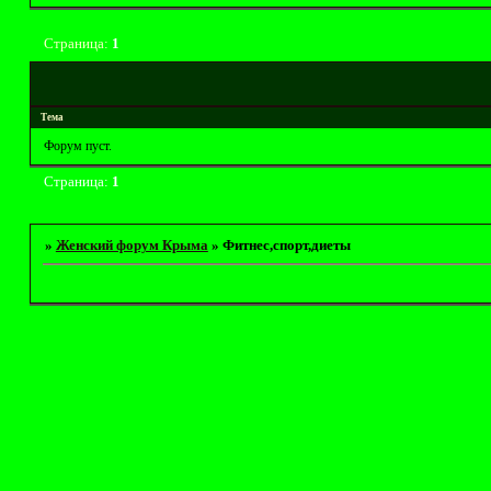
Страница:
1
Тема
Форум пуст.
Страница:
1
»
Женский форум Крыма
»
Фитнес,спорт,диеты