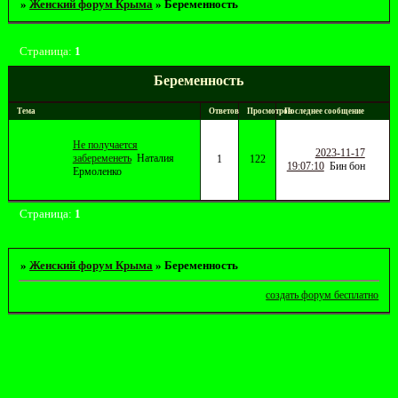
»
Женский форум Крыма
»
Беременность
Страница:
1
Беременность
Тема
Ответов
Просмотров
Последнее сообщение
Не получается
2023-11-17
забеременеть
Наталия
1
122
19:07:10
Бин бон
Ермоленко
Страница:
1
»
Женский форум Крыма
»
Беременность
создать форум бесплатно