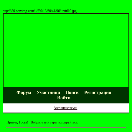
http://i80.servimg.com/u/f80/13/60/41/96/untitl10.jpg
Форум
Участники
Поиск
Регистрация
Войти
Активные темы
Привет, Гость!
Войдите
или
зарегистрируйтесь
.