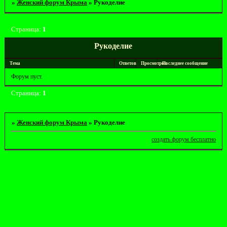
»
Женский форум Крыма
»
Рукоделие
Страница:
1
Рукоделие
Тема
Ответов
Просмотров
Последнее сообщение
Форум пуст.
Страница:
1
»
Женский форум Крыма
»
Рукоделие
создать форум бесплатно