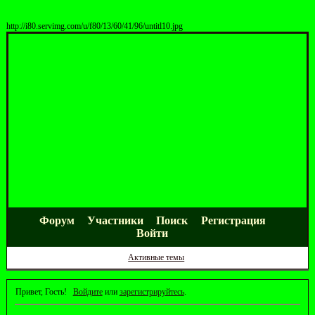
http://i80.servimg.com/u/f80/13/60/41/96/untitl10.jpg
Форум
Участники
Поиск
Регистрация
Войти
Активные темы
Привет, Гость!
Войдите
или
зарегистрируйтесь
.