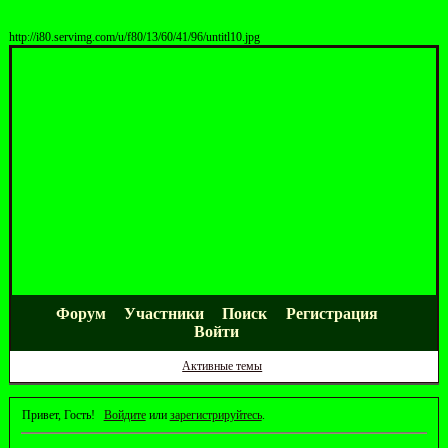
http://i80.servimg.com/u/f80/13/60/41/96/untitl10.jpg
Форум
Участники
Поиск
Регистрация
Войти
Активные темы
Привет, Гость!
Войдите
или
зарегистрируйтесь
.