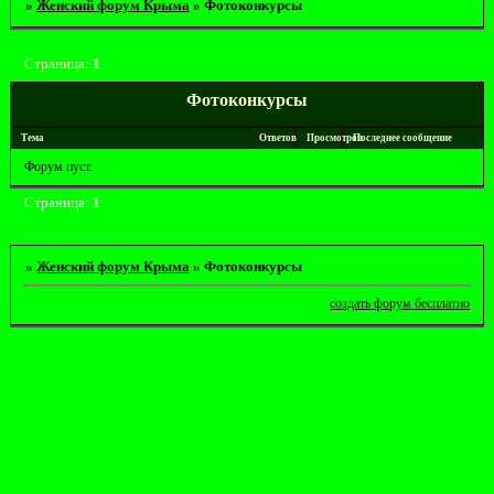
»
Женский форум Крыма
»
Фотоконкурсы
Страница:
1
Фотоконкурсы
Тема
Ответов
Просмотров
Последнее сообщение
Форум пуст.
Страница:
1
»
Женский форум Крыма
»
Фотоконкурсы
создать форум бесплатно