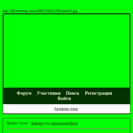
http://i80.servimg.com/u/f80/13/60/41/96/untitl10.jpg
Форум
Участники
Поиск
Регистрация
Войти
Активные темы
Привет, Гость!
Войдите
или
зарегистрируйтесь
.