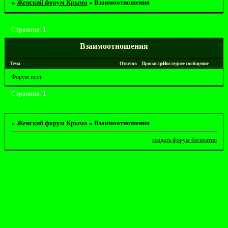
»
Женский форум Крыма
»
Взаимоотношения
Страница:
1
Взаимоотношения
Тема
Ответов
Просмотров
Последнее сообщение
Форум пуст.
Страница:
1
»
Женский форум Крыма
»
Взаимоотношения
создать форум бесплатно