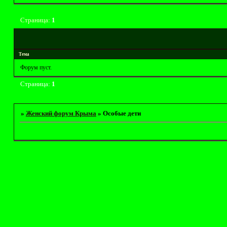
Страница:
1
Тема
Форум пуст.
Страница:
1
»
Женский форум Крыма
»
Особые дети