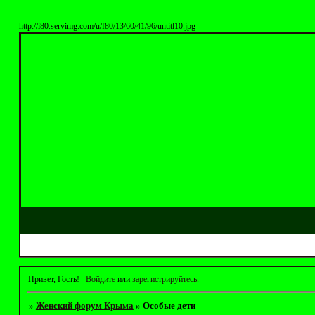
http://i80.servimg.com/u/f80/13/60/41/96/untitl10.jpg
Привет, Гость!
Войдите
или
зарегистрируйтесь
.
»
Женский форум Крыма
»
Особые дети