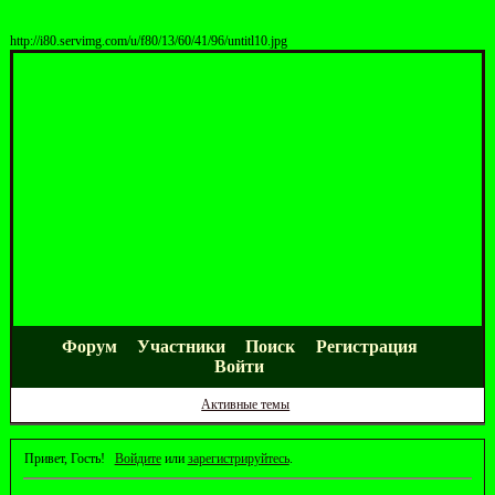
http://i80.servimg.com/u/f80/13/60/41/96/untitl10.jpg
Форум
Участники
Поиск
Регистрация
Войти
Активные темы
Привет, Гость!
Войдите
или
зарегистрируйтесь
.