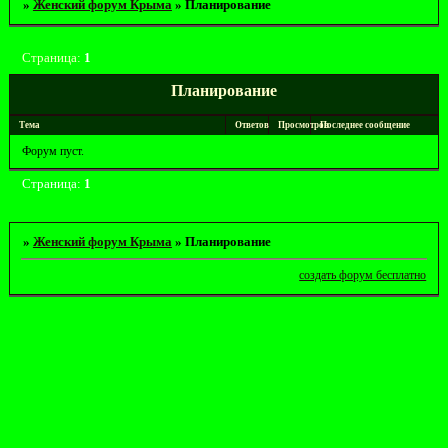
»
Женский форум Крыма
»
Планирование
Страница:
1
Планирование
Тема
Ответов
Просмотров
Последнее сообщение
Форум пуст.
Страница:
1
»
Женский форум Крыма
»
Планирование
создать форум бесплатно