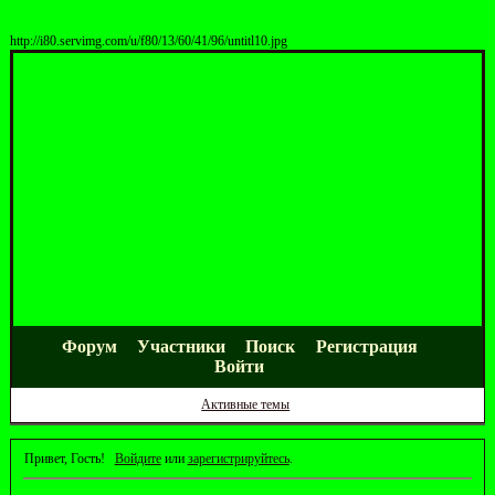
http://i80.servimg.com/u/f80/13/60/41/96/untitl10.jpg
Форум
Участники
Поиск
Регистрация
Войти
Активные темы
Привет, Гость!
Войдите
или
зарегистрируйтесь
.