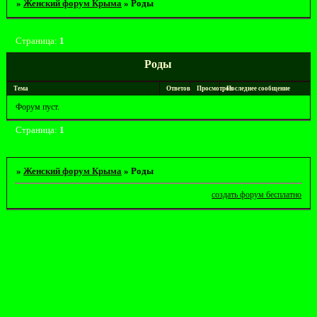
»
Женский форум Крыма
»
Роды
Страница:
1
Роды
Тема
Ответов
Просмотров
Последнее сообщение
Форум пуст.
Страница:
1
»
Женский форум Крыма
»
Роды
создать форум бесплатно