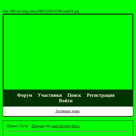
http://i80.servimg.com/u/f80/13/60/41/96/untitl10.jpg
Форум
Участники
Поиск
Регистрация
Войти
Активные темы
Привет, Гость!
Войдите
или
зарегистрируйтесь
.