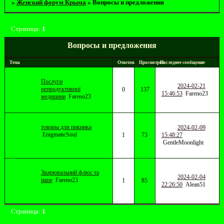
»
Женский форум Крыма
»
Вопросы и предложения
Страница:
1
Вопросы и предложения
Тема
Ответов
Просмотров
Последнее сообщение
Послуги
2024-02-21
репродуктивної
0
137
15:46:53
Fareno23
медицини
Fareno23
товары для пикника
2024-02-09
EnigmaticSoul
1
73
15:48:27
GentleMoonlight
Зварювальний флюс та
2024-02-04
інше
Fareno23
1
85
22:26:50
Alean51
Страница:
1