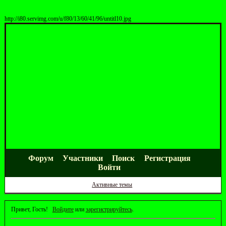
http://i80.servimg.com/u/f80/13/60/41/96/untitl10.jpg
Форум
Участники
Поиск
Регистрация
Войти
Активные темы
Привет, Гость!
Войдите
или
зарегистрируйтесь
.