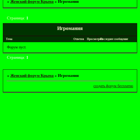
»
Женский форум Крыма
»
Игромания
Страница:
1
Игромания
Тема
Ответов
Просмотров
Последнее сообщение
Форум пуст.
Страница:
1
»
Женский форум Крыма
»
Игромания
создать форум бесплатно